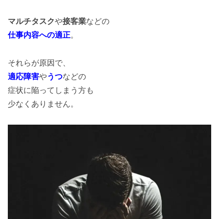
マルチタスク
や
接客業
などの
仕事内容への適正
。
それらが原因で、
適応障害
や
うつ
などの
症状に陥ってしまう方も
少なくありません。