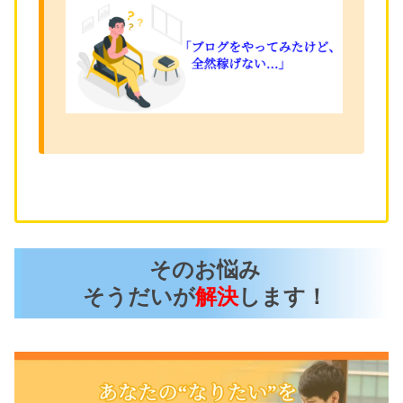
そのお悩み
そうだいが
解決
します！